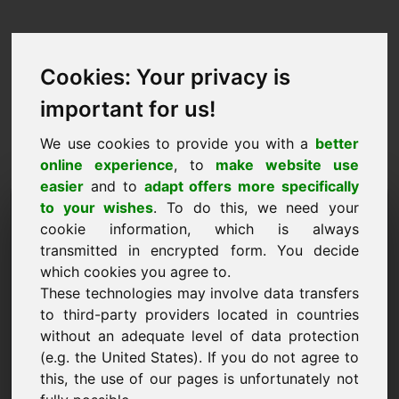
Cookies: Your privacy is
important for us!
We use cookies to provide you with a
better
online experience
, to
make website use
easier
and to
adapt offers more specifically
طلب شراء المجال: carrot.eu
to your wishes
. To do this, we need your
cookie information, which is always
أريد شراء النطاق carrot.eu مقابل 5000 Euro
transmitted in encrypted form. You decide
باستثناء ضريبة القيمة المضافة.
which cookies you agree to.
These technologies may involve data transfers
اسم الشركة
to third-party providers located in countries
without an adequate level of data protection
(e.g. the United States). If you do not agree to
البريد الإلكتروني
this, the use of our pages is unfortunately not