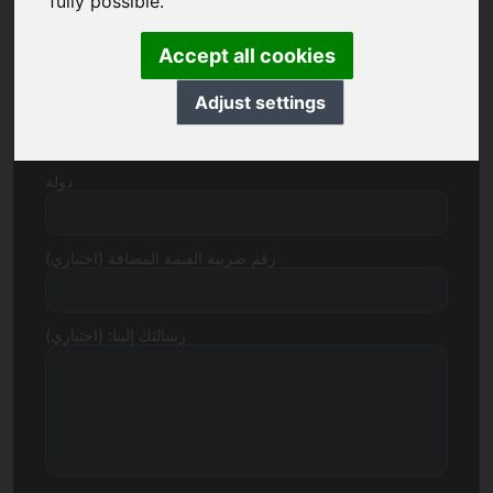
fully possible.
رقم الشارع
Accept all cookies
Adjust settings
الرمز البريدي المدينة
دولة
رقم ضريبة القيمة المضافة (اختياري)
رسالتك إلينا: (اختياري)